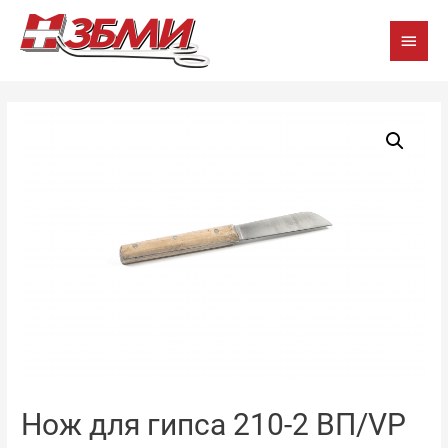
Глав
мен
Нож для гипса 210-2 ВП/VP