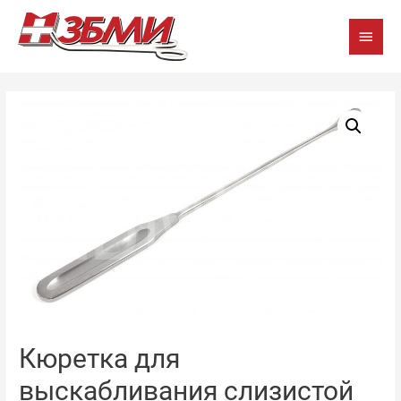
Глав
мен
Кюретка для
выскабливания слизистой